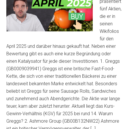
präsentiert
fünf Aktien,
die er in
seinen
Wikifolios
für den
April 2025 und darüber hinaus gekauft hat. Neben einer
Bewertung gibt es auch eine kurze Begründung oder
einen Katalysator für jede dieser Investitionen. 1. Greggs
(GB0009039941) Greggs ist eine britische Fast-Food-
Kette, die sich von einer traditionellen Bäckerei zu einer
landesweit bekannten Marke entwickelt hat. Besonders
beliebt ist Greggs für seine Sausage Rolls, Sandwiches
und zunehmend auch Abendgerichte. Die Aktie war lange
teuer, kam aber zuletzt herunter. Aktuell liegt das Kurs-
Gewinn-Verhältnis (KGV) für 2025 bei rund 14. Warum
Greggs? 2. Ashmore Group (GB00B132NW22) Ashmore
ist ein britischer Vermögensverwalter, der […]