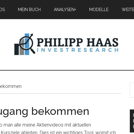
IOS
MEIN BUCH
ANALYSEN+
MODELLE
WEIT
bekommen
ugang bekommen
o man alle meine Aktienvideos mit aktuellen
rsziele ableiten. Dies ist ein wichtiges Tool, womit ich