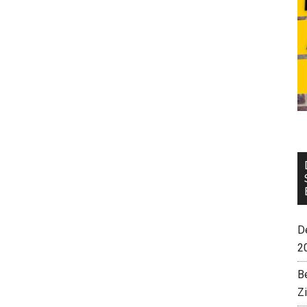
De
2
B
Z