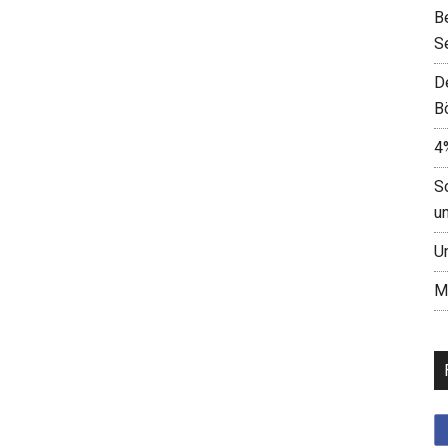
B
S
D
B
4
S
u
U
M