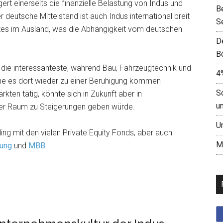
gert einerseits die finanzielle Belastung von Indus und
B
 deutsche Mittelstand ist auch Indus international breit
S
zes im Ausland, was die Abhängigkeit vom deutschen
D
B
ig die interessanteste, während Bau, Fahrzeugtechnik und
4
ehe es dort wieder zu einer Beruhigung kommen
S
rkten tätig, könnte sich in Zukunft aber in
u
er Raum zu Steigerungen geben würde.
U
ing mit den vielen Private Equity Fonds, aber auch
M
gung
und
MBB
.