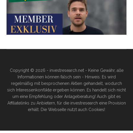
Copyright © 2026 - investresearch.net - Keine Gewähr, alle
Informationen können falsch sein - Hinweis: Es wird
regelmäßig mit besprochenen Aktien gehandelt, wodurch
sich Interessenkonflikte ergeben können. Es handelt sich nicht
um eine Empfehlung oder Anlageberatung! Auch gibt es
Affiliatelinks zu Anbietern, für die investresearch eine Provision
erhält. Die Webseite nutzt auch Cookies!