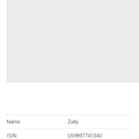
Name
Zulily
ISIN
US9897741040