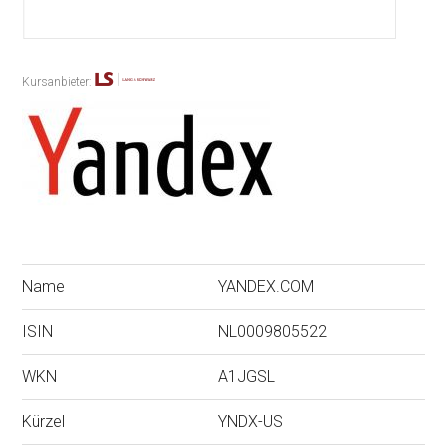
Kursanbieter:
Name
YANDEX.COM
ISIN
NL0009805522
WKN
A1JGSL
Kürzel
YNDX-US