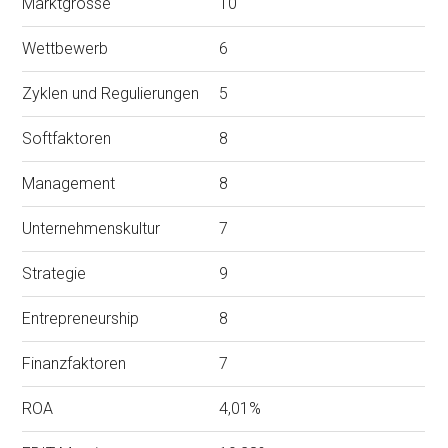
Marktgrösse
10
Wettbewerb
6
Zyklen und Regulierungen
5
Softfaktoren
8
Management
8
Unternehmenskultur
7
Strategie
9
Entrepreneurship
8
Finanzfaktoren
7
ROA
4,01%