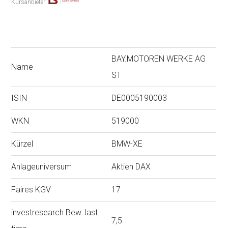
Kursanbieter:
BAY.MOTOREN WERKE AG
Name
ST
ISIN
DE0005190003
WKN
519000
Kürzel
BMW-XE
Anlageuniversum
Aktien DAX
Faires KGV
17
investresearch Bew. last
7,5