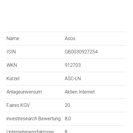
Name
Asos
ISIN
GB0030927254
WKN
912703
Kürzel
ASC-LN
Anlageuniversum
Aktien Internet
Faires KGV
20
investresearch Bewertung
8,0
Unternehmensfaktoren
8