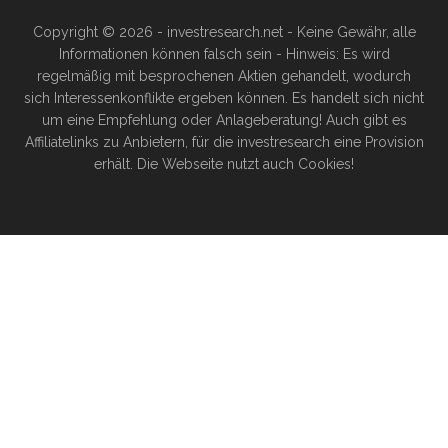
Copyright © 2026 - investresearch.net - Keine Gewähr, alle
Informationen können falsch sein - Hinweis: Es wird
regelmäßig mit besprochenen Aktien gehandelt, wodurch
sich Interessenkonflikte ergeben können. Es handelt sich nicht
um eine Empfehlung oder Anlageberatung! Auch gibt es
Affiliatelinks zu Anbietern, für die investresearch eine Provision
erhält. Die Webseite nutzt auch Cookies!