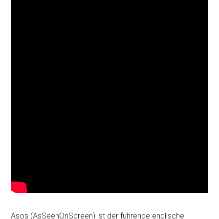
Asos (AsSeenOnScreen) ist der führende englische