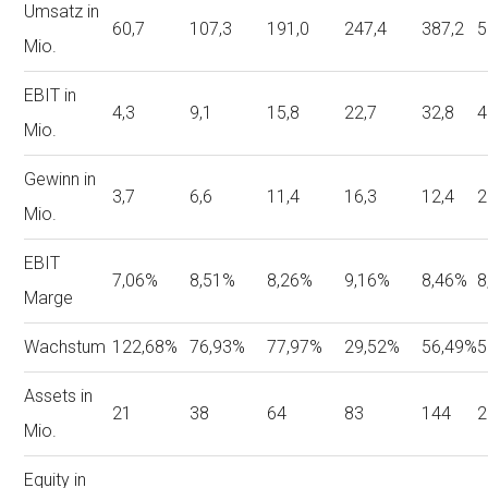
Umsatz in
60,7
107,3
191,0
247,4
387,2
5
Mio.
EBIT in
4,3
9,1
15,8
22,7
32,8
4
Mio.
Gewinn in
3,7
6,6
11,4
16,3
12,4
2
Mio.
EBIT
7,06%
8,51%
8,26%
9,16%
8,46%
8
Marge
Wachstum
122,68%
76,93%
77,97%
29,52%
56,49%
5
Assets in
21
38
64
83
144
2
Mio.
Equity in