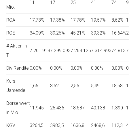
11
17
25
41
74
9
Mio.
ROA
17,73%
17,38%
17,78%
19,57%
8,62%
1
ROE
34,09%
39,26%
45,21%
39,32%
16,64%
2
# Aktien in
7.201.918
7.299.093
7.268.125
7.314.993
74.813
7
T
Div Rendite
0,00%
0,00%
0,00%
0,00%
0,00%
0
Kurs
1,66
3,62
2,56
5,49
18,58
1
Jahrende
Börsenwert
11.945
26.436
18.587
40.138
1.390
1
in Mio.
KGV
3264,5
3983,5
1636,8
2468,6
112,3
4