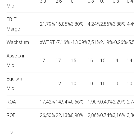
3,0
2,6
0,1
0,3
0,1
0,3
0,4
Mio.
EBIT
21,79%
16,05%
3,80%
4,24%
2,86%
3,88%
4,
Marge
Wachstum
#WERT!
-7,16%
-13,09%
7,51%
2,19%
-0,26%
-5,
Assets in
17
17
15
16
15
14
14
Mio.
Equity in
11
12
10
10
10
10
10
Mio.
ROA
17,42%
14,94%
0,66%
1,90%
0,49%
2,29%
2,
ROE
26,50%
22,13%
0,98%
2,86%
0,74%
3,16%
3,
Div