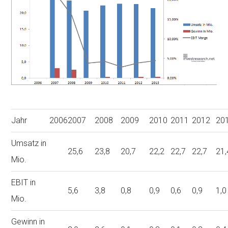
Jahr
2006
2007
2008
2009
2010
2011
2012
20
Umsatz in
25,6
23,8
20,7
22,2
22,7
22,7
21,
Mio.
EBIT in
5,6
3,8
0,8
0,9
0,6
0,9
1,0
Mio.
Gewinn in