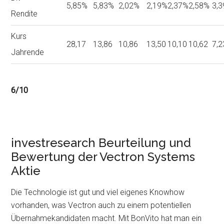
5,85%
5,83%
2,02%
2,19%
2,37%
2,58%
3,
Rendite
Kurs
28,17
13,86
10,86
13,50
10,10
10,62
7,2
Jahrende
6/10
investresearch Beurteilung und
Bewertung der Vectron Systems
Aktie
Die Technologie ist gut und viel eigenes Knowhow
vorhanden, was Vectron auch zu einem potentiellen
Übernahmekandidaten macht. Mit BonVito hat man ein