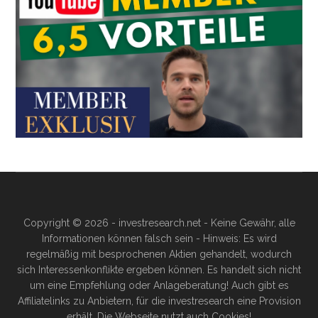
Copyright © 2026 - investresearch.net - Keine Gewähr, alle
Informationen können falsch sein - Hinweis: Es wird
regelmäßig mit besprochenen Aktien gehandelt, wodurch
sich Interessenkonflikte ergeben können. Es handelt sich nicht
um eine Empfehlung oder Anlageberatung! Auch gibt es
Affiliatelinks zu Anbietern, für die investresearch eine Provision
erhält. Die Webseite nutzt auch Cookies!