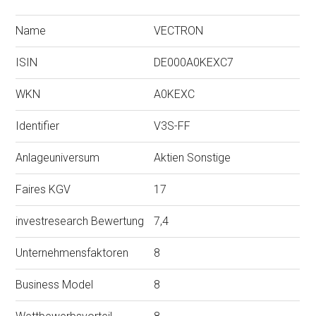
Name
VECTRON
ISIN
DE000A0KEXC7
WKN
A0KEXC
Identifier
V3S-FF
Anlageuniversum
Aktien Sonstige
Faires KGV
17
investresearch Bewertung
7,4
Unternehmensfaktoren
8
Business Model
8