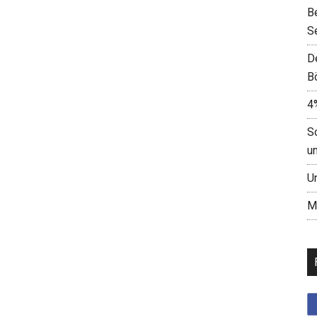
B
S
D
B
4
S
u
U
M