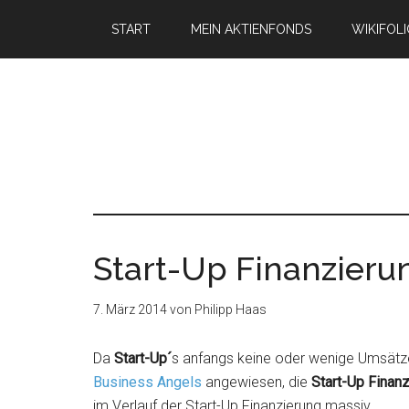
START
MEIN AKTIENFONDS
WIKIFOL
Start-Up Finanzieru
7. März 2014
von
Philipp Haas
Da
Start-Up´
s anfangs keine oder wenige Umsätze 
Business Angels
angewiesen, die
Start-Up Finan
im Verlauf der Start-Up Finanzierung massiv.