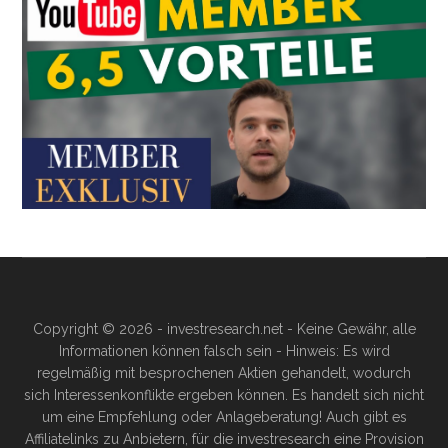
Copyright © 2026 - investresearch.net - Keine Gewähr, alle
Informationen können falsch sein - Hinweis: Es wird
regelmäßig mit besprochenen Aktien gehandelt, wodurch
sich Interessenkonflikte ergeben können. Es handelt sich nicht
um eine Empfehlung oder Anlageberatung! Auch gibt es
Affiliatelinks zu Anbietern, für die investresearch eine Provision