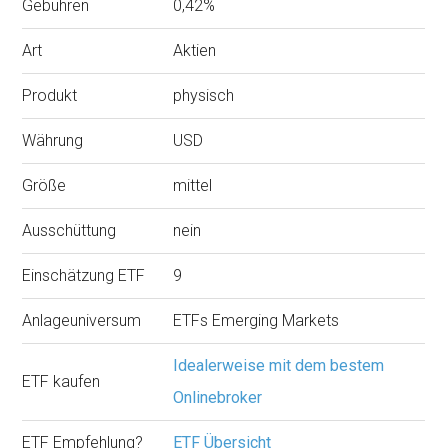
Gebühren
0,42%
Art
Aktien
Produkt
physisch
Währung
USD
Größe
mittel
Ausschüttung
nein
Einschätzung ETF
9
Anlageuniversum
ETFs Emerging Markets
Idealerweise mit dem bestem
ETF kaufen
Onlinebroker
ETF Empfehlung?
ETF Übersicht