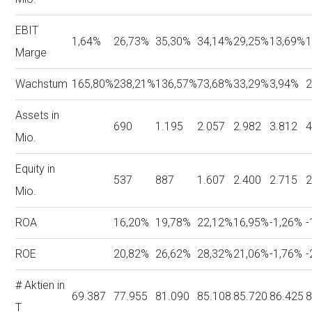
EBIT
1,64%
26,73%
35,30%
34,14%
29,25%
13,69%
1
Marge
Wachstum
165,80%
238,21%
136,57%
73,68%
33,29%
3,94%
2
Assets in
690
1.195
2.057
2.982
3.812
4
Mio.
Equity in
537
887
1.607
2.400
2.715
2
Mio.
ROA
16,20%
19,78%
22,12%
16,95%
-1,26%
-
ROE
20,82%
26,62%
28,32%
21,06%
-1,76%
-
# Aktien in
69.387
77.955
81.090
85.108
85.720
86.425
8
T