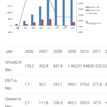
Jahr
2006
2007
2008
2009
2010
2011
Umsatz in
105,2
355,8
841,8
1.462,0
1.948,8
2.025,5
2
Mio.
EBIT in
1,7
95,1
297,1
499,1
570,0
277,4
3
Mio.
Gewinn in
2,7
111,8
236,3
455,1
505,5
-47,9
-
Mio.