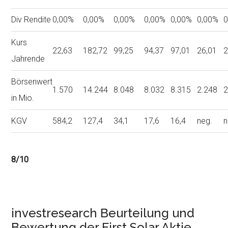
Div Rendite
0,00%
0,00%
0,00%
0,00%
0,00%
0,00%
0
Kurs
22,63
182,72
99,25
94,37
97,01
26,01
2
Jahrende
Börsenwert
1.570
14.244
8.048
8.032
8.315
2.248
2
in Mio.
KGV
584,2
127,4
34,1
17,6
16,4
neg.
n
8/10
investresearch Beurteilung und
Bewertung der First Solar Aktie