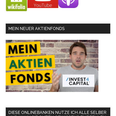
MEIN NEUER AKTIENFONDS
DIESE ONLINEBANKEN NUTZE ICH ALLE SELBER