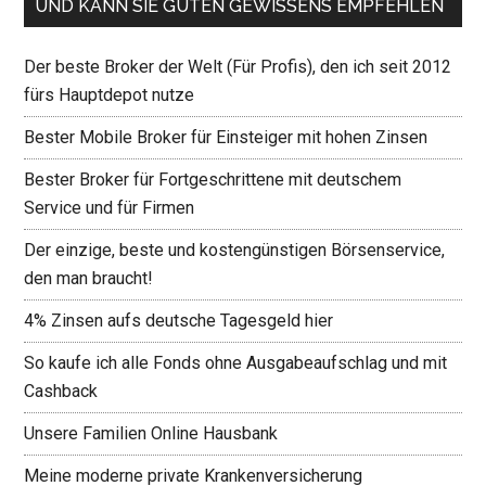
UND KANN SIE GUTEN GEWISSENS EMPFEHLEN
Der beste Broker der Welt (Für Profis), den ich seit 2012
fürs Hauptdepot nutze
Bester Mobile Broker für Einsteiger mit hohen Zinsen
Bester Broker für Fortgeschrittene mit deutschem
Service und für Firmen
Der einzige, beste und kostengünstigen Börsenservice,
den man braucht!
4% Zinsen aufs deutsche Tagesgeld hier
So kaufe ich alle Fonds ohne Ausgabeaufschlag und mit
Cashback
Unsere Familien Online Hausbank
Meine moderne private Krankenversicherung