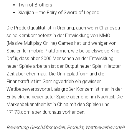
Twin of Brothers
Xianjian – the Fairy of Sword of Legend
Die Produktqualität ist in Ordnung, auch wenn Changyou
seine Kernkompetenz in der Entwicklung von MMO
(Masive Multiplay Online) Games hat, und weniger von
Spielen für mobile Plattformen, wie beispielsweise King.
Dafür, dass aber 2000 Menschen an der Entwicklung
neuer Spiele arbeiten ist der Output neuer Spiel in letzter
Zeit aber eher mau. Die Onlineplattform und die
Finanzkraft ist im Gamingvertrieb ein gewisser
Wettbebewerbsvorteil, als großer Konzern ist man in der
Entwicklung neuer guter Spiele aber eher im Nachteil. Die
Markenbekanntheit ist in China mit den Spielen und
17173.com aber durchaus vorhanden.
Bewertung Geschäftsmodell, Produkt, Wettbewerbsvorteil