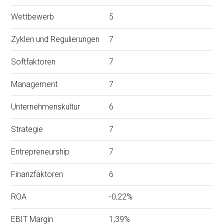
Wettbewerb
5
Zyklen und Regulierungen
7
Softfaktoren
7
Management
7
Unternehmenskultur
6
Strategie
7
Entrepreneurship
7
Finanzfaktoren
6
ROA
-0,22%
EBIT Margin
1,39%