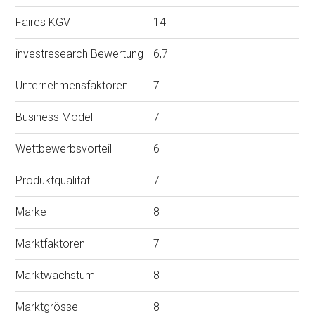
Faires KGV
14
investresearch Bewertung
6,7
Unternehmensfaktoren
7
Business Model
7
Wettbewerbsvorteil
6
Produktqualität
7
Marke
8
Marktfaktoren
7
Marktwachstum
8
Marktgrösse
8