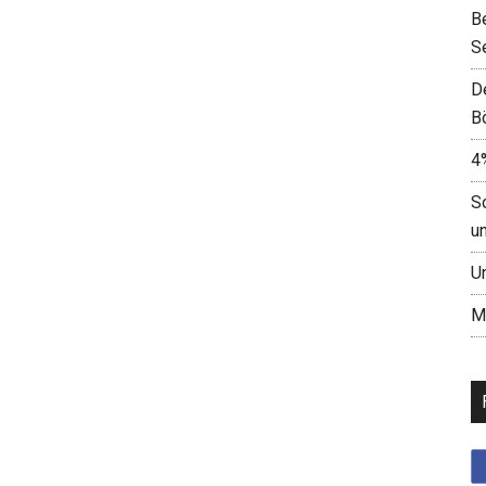
B
S
D
B
4
S
u
U
M