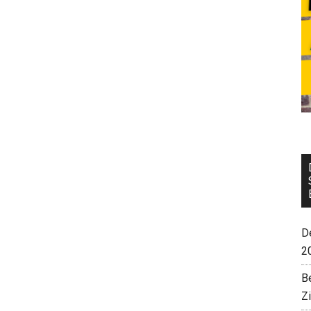
De
2
B
Z