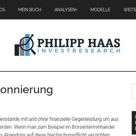
IOS
MEIN BUCH
ANALYSEN+
MODELLE
WEIT
onnierung
genstände mit und ohne finanzielle Gegenleistung um aus
werden. Wenn man zum Beispiel im Börsenterminhandel
es Abandons auf diese Nachschusspflicht verzichten,