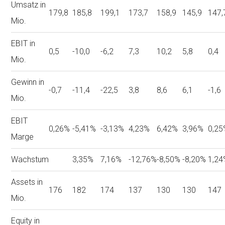
Umsatz in
179,8
185,8
199,1
173,7
158,9
145,9
147,
Mio.
EBIT in
0,5
-10,0
-6,2
7,3
10,2
5,8
0,4
Mio.
Gewinn in
-0,7
-11,4
-22,5
3,8
8,6
6,1
-1,6
Mio.
EBIT
0,26%
-5,41%
-3,13%
4,23%
6,42%
3,96%
0,25
Marge
Wachstum
3,35%
7,16%
-12,76%
-8,50%
-8,20%
1,24
Assets in
176
182
174
137
130
130
147
Mio.
Equity in