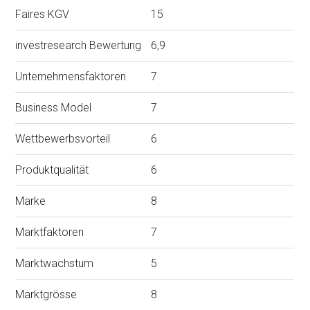
Faires KGV
15
investresearch Bewertung
6,9
Unternehmensfaktoren
7
Business Model
7
Wettbewerbsvorteil
6
Produktqualität
6
Marke
8
Marktfaktoren
7
Marktwachstum
5
Marktgrösse
8