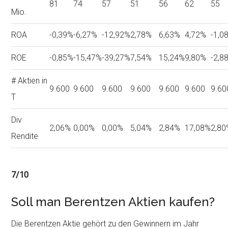
81
74
57
51
56
62
55
Mio.
ROA
-0,39%
-6,27%
-12,92%
2,78%
6,63%
4,72%
-1,0
ROE
-0,85%
-15,47%
-39,27%
7,54%
15,24%
9,80%
-2,8
# Aktien in
9.600
9.600
9.600
9.600
9.600
9.600
9.60
T
Div
2,06%
0,00%
0,00%
5,04%
2,84%
17,08%
2,80
Rendite
7/10
Soll man Berentzen Aktien kaufen?
Die Berentzen Aktie gehört zu den Gewinnern im Jahr