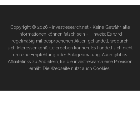
Copyright © 2026 - investresearch.net - Keine Gewähr, alle
Informationen können falsch sein - Hinweis: Es wird
regelmäßig mit besprochenen Aktien gehandelt, wodurch
sich Interessenkonflikte ergeben können. Es handelt sich nicht
um eine Empfehlung oder Anlageberatung! Auch gibt es
Affiliatelinks zu Anbietern, für die investresearch eine Provision
erhält. Die Webseite nutzt auch Cookies!