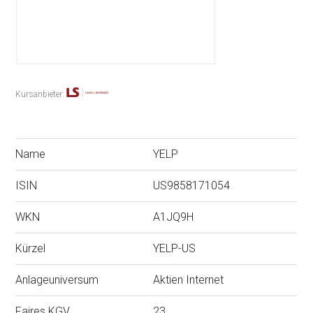
Kursanbieter:
Name
YELP
ISIN
US9858171054
WKN
A1JQ9H
Kürzel
YELP-US
Anlageuniversum
Aktien Internet
Faires KGV
23