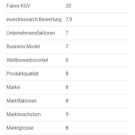
Faires KGV
20
investresearch Bewertung
7,9
Unternehmensfaktoren
7
Business Model
7
Wettbewerbsvorteil
6
Produktqualität
8
Marke
8
Marktfaktoren
8
Marktwachstum
9
Marktgrösse
8