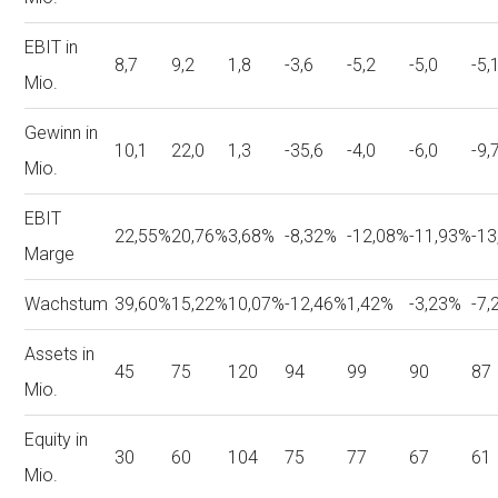
EBIT in
8,7
9,2
1,8
-3,6
-5,2
-5,0
-5,
Mio.
Gewinn in
10,1
22,0
1,3
-35,6
-4,0
-6,0
-9,
Mio.
EBIT
22,55%
20,76%
3,68%
-8,32%
-12,08%
-11,93%
-1
Marge
Wachstum
39,60%
15,22%
10,07%
-12,46%
1,42%
-3,23%
-7,
Assets in
45
75
120
94
99
90
87
Mio.
Equity in
30
60
104
75
77
67
61
Mio.