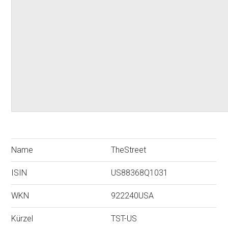
Name
TheStreet
ISIN
US88368Q1031
WKN
922240USA
Kürzel
TST-US