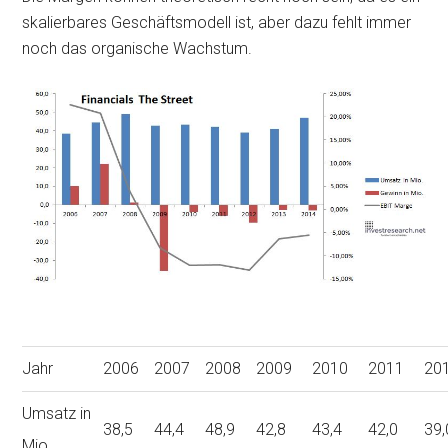
skalierbares Geschäftsmodell ist, aber dazu fehlt immer
noch das organische Wachstum.
Jahr
2006
2007
2008
2009
2010
2011
20
Umsatz in
38,5
44,4
48,9
42,8
43,4
42,0
39,
Mio.