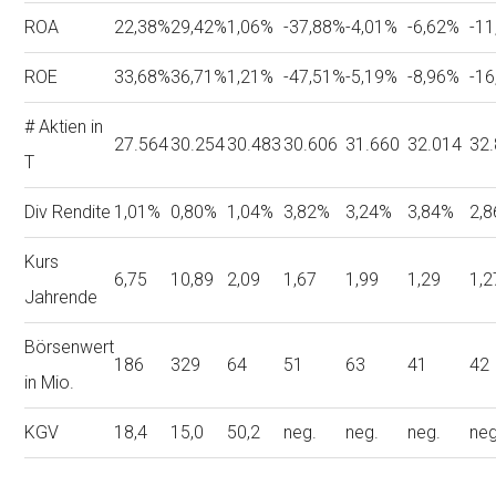
ROA
22,38%
29,42%
1,06%
-37,88%
-4,01%
-6,62%
-1
ROE
33,68%
36,71%
1,21%
-47,51%
-5,19%
-8,96%
-1
# Aktien in
27.564
30.254
30.483
30.606
31.660
32.014
32
T
Div Rendite
1,01%
0,80%
1,04%
3,82%
3,24%
3,84%
2,
Kurs
6,75
10,89
2,09
1,67
1,99
1,29
1,2
Jahrende
Börsenwert
186
329
64
51
63
41
42
in Mio.
KGV
18,4
15,0
50,2
neg.
neg.
neg.
neg