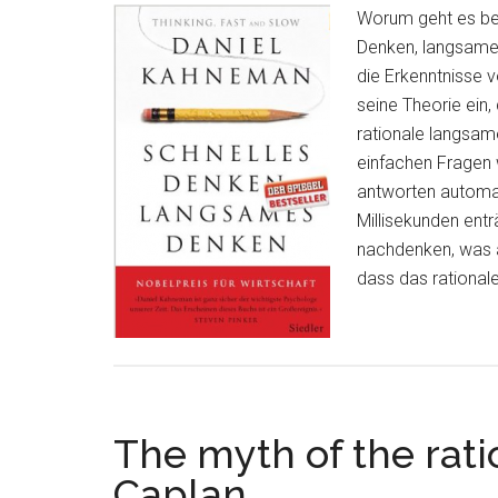
Worum geht es bei
Denken, langsame
die Erkenntnisse
seine Theorie ein
rationale langsam
einfachen Fragen 
antworten automat
Millisekunden entr
nachdenken, was a
dass das rationale
The myth of the rati
Caplan