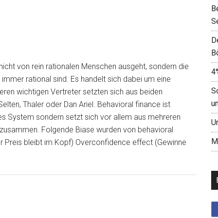
B
S
D
B
e nicht von rein rationalen Menschen ausgeht, sondern die
4
immer rational sind. Es handelt sich dabei um eine
S
eren wichtigen Vertreter setzten sich aus beiden
u
ten, Thaler oder Dan Ariel. Behavioral finance ist
ges System sondern setzt sich vor allem aus mehreren
U
 zusammen. Folgende Biase wurden von behavioral
M
er Preis bleibt im Kopf) Overconfidence effect (Gewinne
]