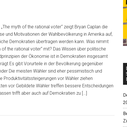
„The myth of the rational voter“ zeigt Bryan Caplan die
se und Motivationen der Wahlbevölkerung in Amerika auf,
liche Demokratien übertragen werden kann. Was nimmt
of the rational voter“ mit? Das Wissen über politische
prinzipien der Ökonomie ist in Demokratien insgesamt
rägt Es gibt Vorurteile in der Bevölkerung gegenüber
der Die meisten Wähler sind eher pessimistisch und
ze Produktivitätssteigerungen vor Wähler ziehen
ten vor Gebildete Wähler treffen bessere Entscheidungen
assen trifft aber auch auf Demokratien zu […]
De
2
B
Z