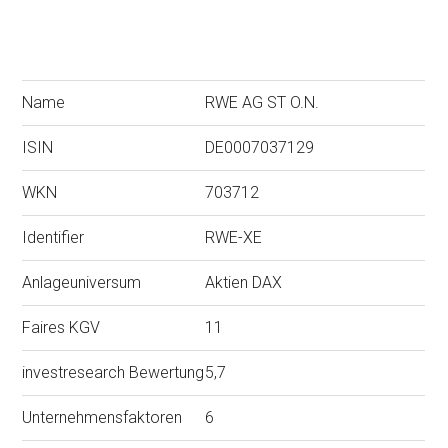
Name
RWE AG ST O.N.
ISIN
DE0007037129
WKN
703712
Identifier
RWE-XE
Anlageuniversum
Aktien DAX
Faires KGV
11
investresearch Bewertung
5,7
Unternehmensfaktoren
6