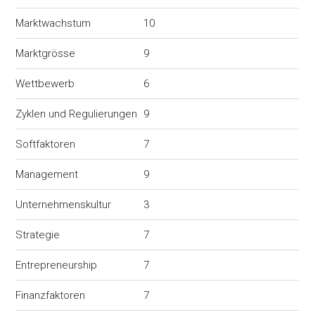
Marktwachstum
10
Marktgrösse
9
Wettbewerb
6
Zyklen und Regulierungen
9
Softfaktoren
7
Management
9
Unternehmenskultur
3
Strategie
7
Entrepreneurship
7
Finanzfaktoren
7