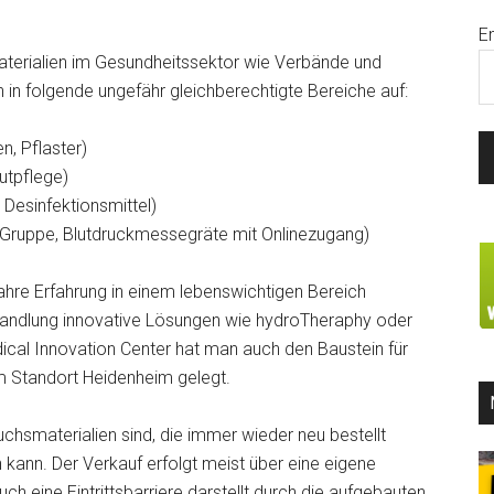
E
aterialien im Gesundheitssektor wie Verbände und
h in folgende ungefähr gleichberechtigte Bereiche auf:
, Pflaster)
utpflege)
Desinfektionsmittel)
 Gruppe, Blutdruckmessegräte mit Onlinezugang)
Jahre Erfahrung in einem lebenswichtigen Bereich
andlung innovative Lösungen wie hydroTheraphy oder
cal Innovation Center hat man auch den Baustein für
m Standort Heidenheim gelegt.
hsmaterialien sind, die immer wieder neu bestellt
 kann. Der Verkauf erfolgt meist über eine eigene
ch eine Eintrittsbarriere darstellt durch die aufgebauten