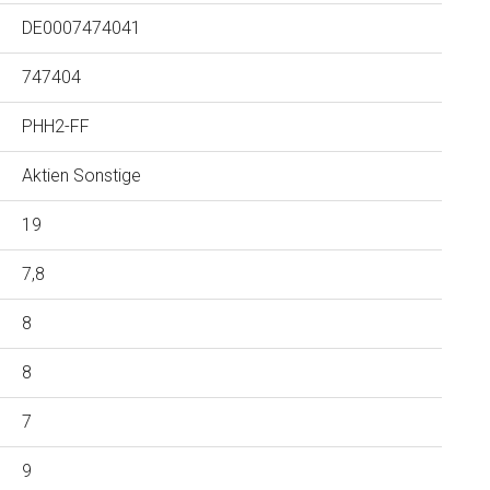
DE0007474041
747404
PHH2-FF
Aktien Sonstige
19
7,8
8
8
7
9