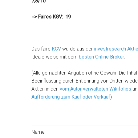
7,8/10
=> Faires KGV: 19
Das faire
KGV
wurde aus der
investresearch Akt
idealerweise mit dem
besten Online Broker
.
(Alle gemachten Angaben ohne Gewähr. Die Inhalt
Beeinflussung durch Entlohnung von Dritten wieder
Aktien in den
vom Autor verwalteten Wikifolios
und
Aufforderung zum Kauf oder Verkauf
)
Name