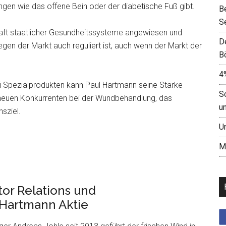
en wie das offene Bein oder der diabetische Fuß gibt.
B
S
chaft staatlicher Gesundheitssysteme angewiesen und
D
gen der Markt auch reguliert ist, auch wenn der Markt der
B
4
ei Spezialprodukten kann Paul Hartmann seine Stärke
S
 neuen Konkurrenten bei der Wundbehandlung, das
u
sziel.
U
M
or Relations und
 Hartmann Aktie