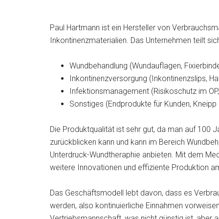
Paul Hartmann ist ein Hersteller von Verbrauchsm
Inkontinenzmaterialien. Das Unternehmen teilt sic
Wundbehandlung (Wundauflagen, Fixierbinden
Inkontinenzversorgung (Inkontinenzslips, Ha
Infektionsmanagement (Risikoschutz im OP, 
Sonstiges (Endprodukte für Kunden, Kneipp
Die Produktqualität ist sehr gut, da man auf 100 
zurückblicken kann und kann im Bereich Wundbeh
Unterdruck-Wundtheraphie anbieten. Mit dem Medi
weitere Innovationen und effiziente Produktion a
Das Geschäftsmodell lebt davon, dass es Verbrauc
werden, also kontinuierliche Einnahmen vorweisen
Vertriebsmannschaft, was nicht günstig ist, aber au