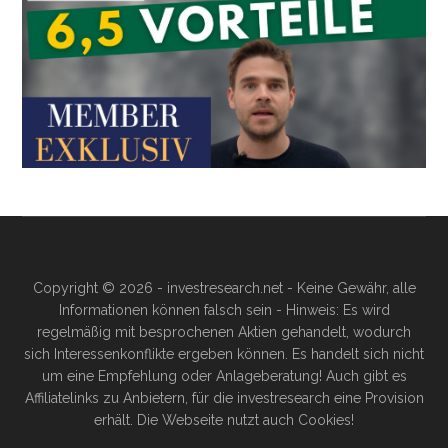
Copyright © 2026 - investresearch.net - Keine Gewähr, alle
Informationen können falsch sein - Hinweis: Es wird
regelmäßig mit besprochenen Aktien gehandelt, wodurch
sich Interessenkonflikte ergeben können. Es handelt sich nicht
um eine Empfehlung oder Anlageberatung! Auch gibt es
Affiliatelinks zu Anbietern, für die investresearch eine Provision
erhält. Die Webseite nutzt auch Cookies!