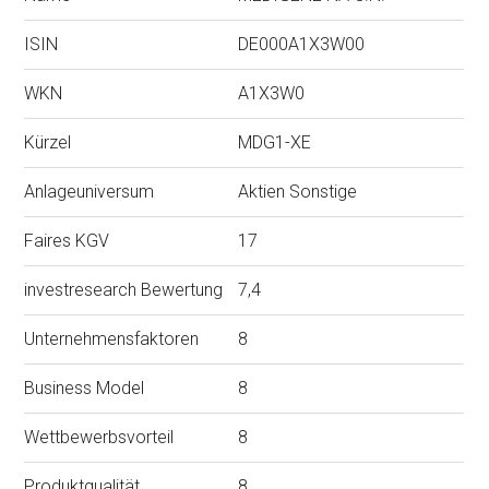
ISIN
DE000A1X3W00
WKN
A1X3W0
Kürzel
MDG1-XE
Anlageuniversum
Aktien Sonstige
Faires KGV
17
investresearch Bewertung
7,4
Unternehmensfaktoren
8
Business Model
8
Wettbewerbsvorteil
8
Produktqualität
8