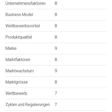
Unternehmensfaktoren
8
Business Model
8
Wettbewerbsvorteil
8
Produktqualität
8
Marke
9
Marktfaktoren
8
Marktwachstum
9
Marktgrösse
8
Wettbewerb
7
Zyklen und Regulierungen
7