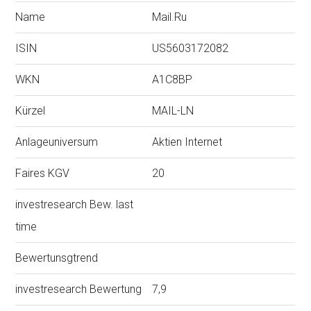
Name
Mail.Ru
ISIN
US5603172082
WKN
A1C8BP
Kürzel
MAIL-LN
Anlageuniversum
Aktien Internet
Faires KGV
20
investresearch Bew. last
time
Bewertunsgtrend
investresearch Bewertung
7,9