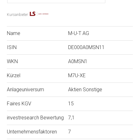
Kursanbieter:
Name
M-U-T AG
ISIN
DE000A0MSN11
WKN
A0MSN1
Kürzel
M7U-XE
Anlageuniversum
Aktien Sonstige
Faires KGV
15
investresearch Bewertung
7,1
Unternehmensfaktoren
7