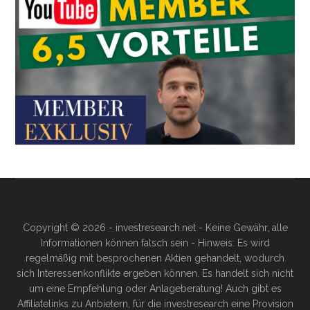
Copyright © 2026 - investresearch.net - Keine Gewähr, alle
Informationen können falsch sein - Hinweis: Es wird
regelmäßig mit besprochenen Aktien gehandelt, wodurch
sich Interessenkonflikte ergeben können. Es handelt sich nicht
um eine Empfehlung oder Anlageberatung! Auch gibt es
Affiliatelinks zu Anbietern, für die investresearch eine Provision