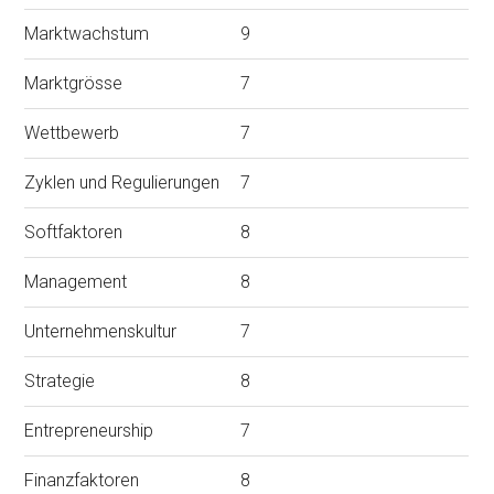
Marktwachstum
9
Marktgrösse
7
Wettbewerb
7
Zyklen und Regulierungen
7
Softfaktoren
8
Management
8
Unternehmenskultur
7
Strategie
8
Entrepreneurship
7
Finanzfaktoren
8