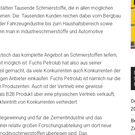
stätten Tausende Schmierstoffe, die in allen möglichen
mmen. Die Tausenden Kunden reichen dabei vom Bergbau
n der Fahrzeugindustrie bis zum Haushaltsbereich sowie
nn man in Industrieschmierstoffe und Automotive
aktisch das komplette Angebot an Schmierstoffen liefern,
 möglich ist. Fuchs Petrolub hat also aus seiner
il gemacht, da viele Konkurrenten auch Konkurrenten der
en Anbieter einkaufen. Fuchs Petrolub ist nämlich nur die
en Produzenten. Auch ist der Vertrieb eine gewisse
als B2B Produkt über eine physischen Vertrieb verkauft,
De
teintritt von Konkurrenten verhindert.
2
ohlegewinnung und für die Zementindustrie und das
B
iner relativ großen Forschungsabteilung um dort neue
Z
odityschmierstoffen überlegen sind. Das