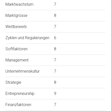
Marktwachstum
7
Marktgrösse
8
Wettbewerb
7
Zyklen und Regulierungen
6
Softfaktoren
8
Management
7
Unternehmenskultur
7
Strategie
8
Entrepreneurship
9
Finanzfaktoren
7