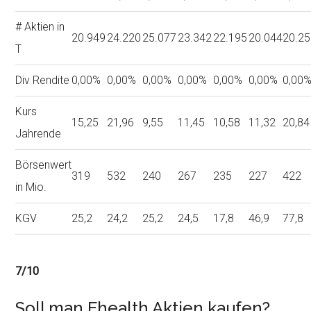
# Aktien in
20.949
24.220
25.077
23.342
22.195
20.044
20.2
T
Div Rendite
0,00%
0,00%
0,00%
0,00%
0,00%
0,00%
0,00
Kurs
15,25
21,96
9,55
11,45
10,58
11,32
20,84
Jahrende
Börsenwert
319
532
240
267
235
227
422
in Mio.
KGV
25,2
24,2
25,2
24,5
17,8
46,9
77,8
7/10
Soll man Ehealth Aktien kaufen?