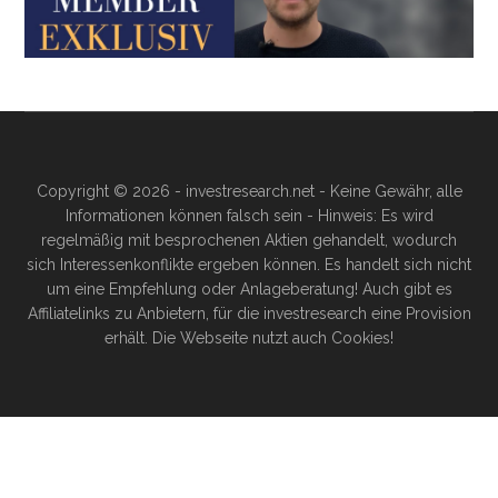
Copyright © 2026 - investresearch.net - Keine Gewähr, alle
Informationen können falsch sein - Hinweis: Es wird
regelmäßig mit besprochenen Aktien gehandelt, wodurch
sich Interessenkonflikte ergeben können. Es handelt sich nicht
um eine Empfehlung oder Anlageberatung! Auch gibt es
Affiliatelinks zu Anbietern, für die investresearch eine Provision
erhält. Die Webseite nutzt auch Cookies!