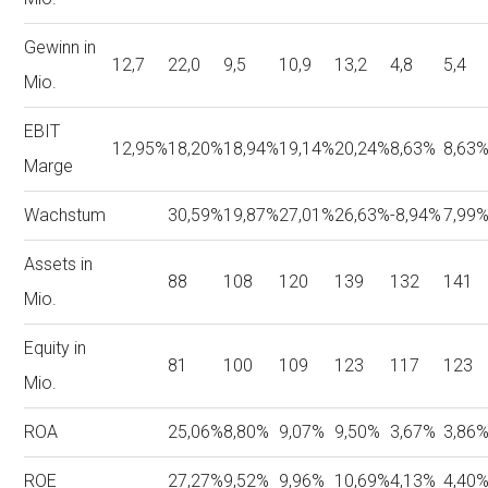
Gewinn in
12,7
22,0
9,5
10,9
13,2
4,8
5,4
Mio.
EBIT
12,95%
18,20%
18,94%
19,14%
20,24%
8,63%
8,63
Marge
Wachstum
30,59%
19,87%
27,01%
26,63%
-8,94%
7,99
Assets in
88
108
120
139
132
141
Mio.
Equity in
81
100
109
123
117
123
Mio.
ROA
25,06%
8,80%
9,07%
9,50%
3,67%
3,86
ROE
27,27%
9,52%
9,96%
10,69%
4,13%
4,40