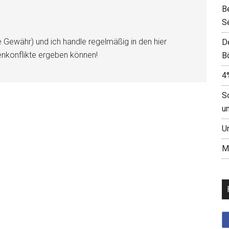
B
S
e Gewähr) und ich handle regelmäßig in den hier
D
enkonflikte ergeben können!
B
4
S
u
U
M