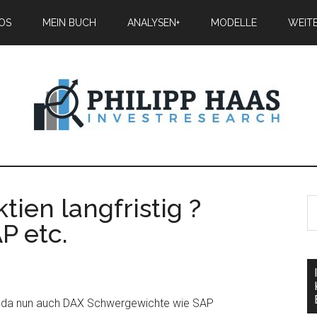
IOS
MEIN BUCH
ANALYSEN+
MODELLE
WEIT
tien langfristig ?
P etc.
t, da nun auch DAX Schwergewichte wie SAP