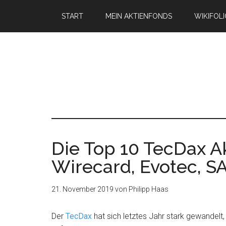
START
MEIN AKTIENFONDS
WIKIFOL
Die Top 10 TecDax Ak
Wirecard, Evotec, SA
21. November 2019
von
Philipp Haas
Der
TecDax
hat sich letztes Jahr stark gewandel