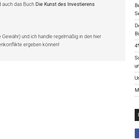
d auch das Buch
Die Kunst des Investierens
B
S
D
B
e Gewähr) und ich handle regelmäßig in den hier
enkonflikte ergeben können!
4
S
u
U
M