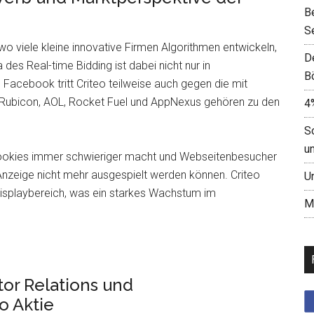
B
S
 wo viele kleine innovative Firmen Algorithmen entwickeln,
D
des Real-time Bidding ist dabei nicht nur in
B
Facebook tritt Criteo teilweise auch gegen die mit
e Rubicon, AOL, Rocket Fuel und AppNexus gehören zu den
4
S
u
ookies immer schwieriger macht und Webseitenbesucher
zeige nicht mehr ausgespielt werden können. Criteo
U
isplaybereich, was ein starkes Wachstum im
M
or Relations und
o Aktie