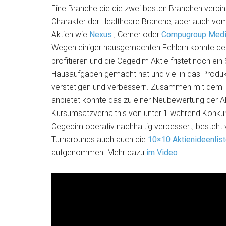
Eine Branche die die zwei besten Branchen verbin
Charakter der Healthcare Branche, aber auch vom 
Aktien wie
Nexus
, Cerner oder
Compugroup Medi
Wegen einiger hausgemachten Fehlern konnte der
profitieren und die Cegedim Aktie fristet noch e
Hausaufgaben gemacht hat und viel in das Produkt 
verstetigen und verbessern. Zusammen mit dem P
anbietet könnte das zu einer Neubewertung der 
Kursumsatzverhältnis von unter 1 während Konkurr
Cegedim operativ nachhaltig verbessert, besteht 
Turnarounds auch auch die
10×10 Aktienideenlis
aufgenommen. Mehr dazu
im Video
: