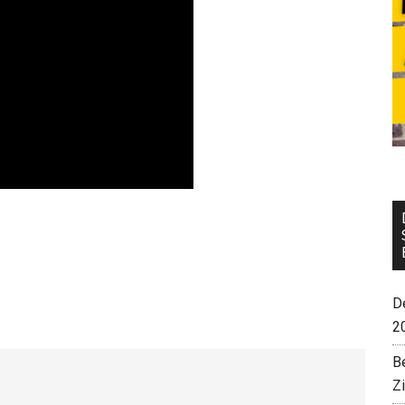
De
2
B
Z