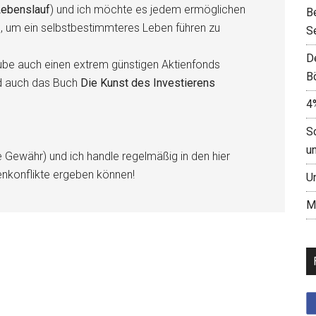
ebenslauf
) und ich möchte es jedem ermöglichen
B
n, um ein selbstbestimmteres Leben führen zu
S
D
be auch einen extrem günstigen Aktienfonds
B
d auch das Buch
Die Kunst des Investierens
4
S
u
e Gewähr) und ich handle regelmäßig in den hier
enkonflikte ergeben können!
U
M