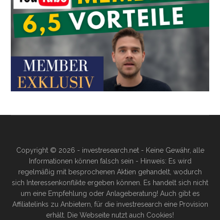
Copyright © 2026 - investresearch.net - Keine Gewähr, alle
Informationen können falsch sein - Hinweis: Es wird
regelmäßig mit besprochenen Aktien gehandelt, wodurch
sich Interessenkonflikte ergeben können. Es handelt sich nicht
um eine Empfehlung oder Anlageberatung! Auch gibt es
Affiliatelinks zu Anbietern, für die investresearch eine Provision
erhält. Die Webseite nutzt auch Cookies!