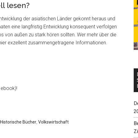
l lesen?
ntwicklung der asiatischen Länder gekonnt heraus und
aaten eine langfristig Entwicklung konsequent verfolgen
s von außen zu stark hören sollten. Wer mehr über die
lt hier exzellent zusammengetragene Informationen.
d ebook)!
De
2
Historische Bücher
,
Volkswirtschaft
B
Z