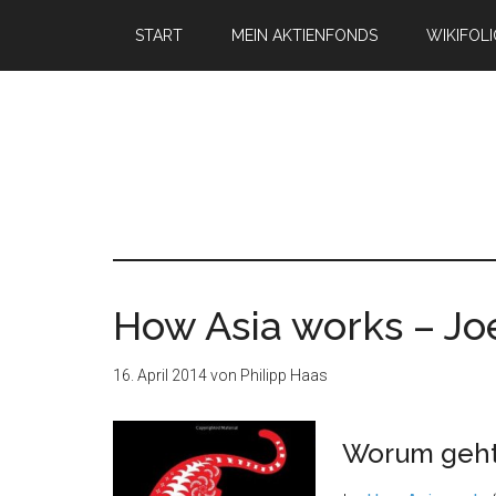
START
MEIN AKTIENFONDS
WIKIFOL
How Asia works – Jo
16. April 2014
von
Philipp Haas
Worum geht