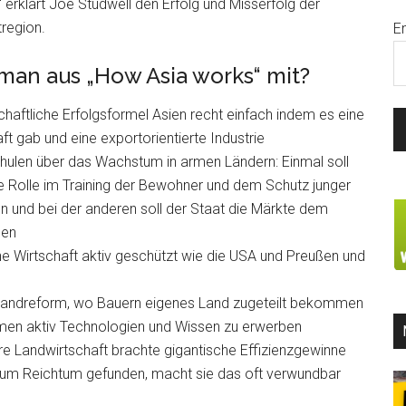
“ erklärt Joe Studwell den Erfolg und Misserfolg der
region.
E
an aus „How Asia works“ mit?
chaftliche Erfolgsformel Asien recht einfach indem es eine
ft gab und eine exportorientierte Industrie
hulen über das Wachstum in armen Ländern: Einmal soll
ve Rolle im Training der Bewohner und dem Schutz junger
n und bei der anderen soll der Staat die Märkte dem
sen
ine Wirtschaft aktiv geschützt wie die USA und Preußen und
ine Landreform, wo Bauern eigenes Land zugeteilt bekommen
irmen aktiv Technologien und Wissen zu erwerben
re Landwirtschaft brachte gigantische Effizienzgewinne
um Reichtum gefunden, macht sie das oft verwundbar