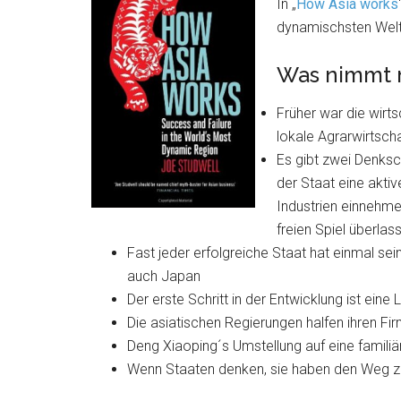
In „
How Asia works
dynamischsten Welt
Was nimmt m
Früher war die wirts
lokale Agrarwirtscha
Es gibt zwei Denksc
der Staat eine akti
Industrien einnehme
freien Spiel überlas
Fast jeder erfolgreiche Staat hat einmal se
auch Japan
Der erste Schritt in der Entwicklung ist e
Die asiatischen Regierungen halfen ihren F
Deng Xiaoping´s Umstellung auf eine familiä
Wenn Staaten denken, sie haben den Weg z