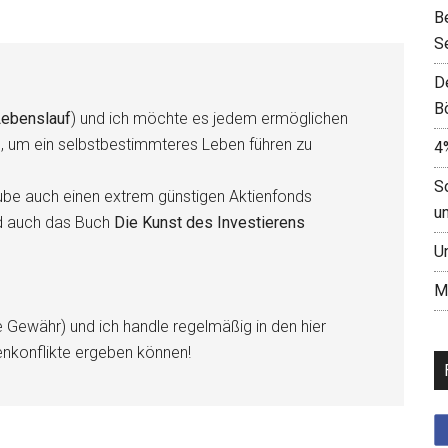
B
S
D
B
ebenslauf
) und ich möchte es jedem ermöglichen
n, um ein selbstbestimmteres Leben führen zu
4
S
be auch einen extrem günstigen Aktienfonds
u
d auch das Buch
Die Kunst des Investierens
U
M
e Gewähr) und ich handle regelmäßig in den hier
enkonflikte ergeben können!