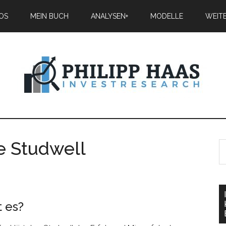
IOS
MEIN BUCH
ANALYSEN+
MODELLE
WEIT
e Studwell
 es?