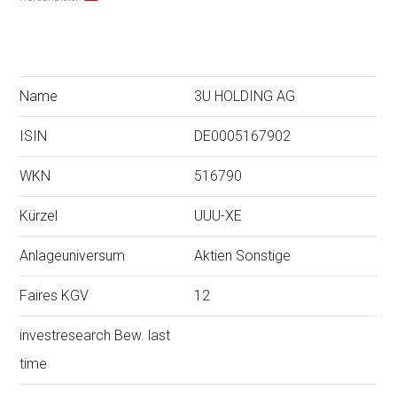
Name
3U HOLDING AG
ISIN
DE0005167902
WKN
516790
Kürzel
UUU-XE
Anlageuniversum
Aktien Sonstige
Faires KGV
12
investresearch Bew. last
time