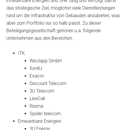
Erneuerbare Energien und SHK tätig und verfolgt damit
das strategische Ziel, möglichst viele Dienstleistungen
rund um die Infrastruktur von Gebäuden anzubieten, was
aber zum Portfolio nur so halb passt. Zu dieser
Beteiligungsgesellschaft gehören u.a. folgende
Unternehmen aus den Bereichen:
ITK
Weclapp GmbH
fon4U
Exacor
Discount Telecom
3U Telecom
LineCall
Risima
Spider telecom
Erneuerbare Energien
3U Energy