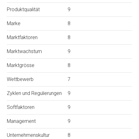
Produktqualität
9
Marke
8
Marktfaktoren
8
Marktwachstum
9
Marktgrösse
8
Wettbewerb
7
Zyklen und Regulierungen
9
Softfaktoren
9
Management
9
Unternehmenskultur
8