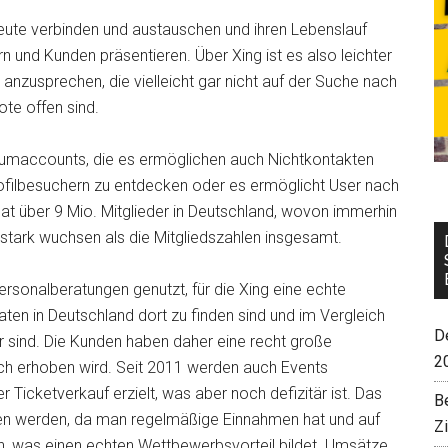
eute verbinden und austauschen und ihren Lebenslauf
rn und Kunden präsentieren. Über Xing ist es also leichter
anzusprechen, die vielleicht gar nicht auf der Suche nach
te offen sind.
iumaccounts, die es ermöglichen auch Nichtkontakten
rofilbesuchern zu entdecken oder es ermöglicht User nach
hat über 9 Mio. Mitglieder in Deutschland, wovon immerhin
stark wuchsen als die Mitgliedszahlen insgesamt.
ersonalberatungen genutzt, für die Xing eine echte
aten in Deutschland dort zu finden sind und im Vergleich
De
r sind. Die Kunden haben daher eine recht große
2
ich erhoben wird. Seit 2011 werden auch Events
 Ticketverkauf erzielt, was aber noch defizitär ist. Das
B
hen werden, da man regelmäßige Einnahmen hat und auf
Z
, was einen echten Wettbewerbsvorteil bildet. Umsätze