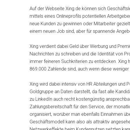
Auf der Webseite Xing.de können sich Geschäftsl
mittels eines Onlineprofils potentiellen Arbeitgebe
neue Kunden zu gewinnen oder Mitarbeiter gezielt 
einem neuen Job sind, aber für spannende Angebo
Xing verdient dabei Geld über Werbung und Prem
Nachrichten zu schreiben und die Identität von P
immer feineren Suchkriterien zu entdecken. Xing 
869.000 Zahlende sind, auch wenn diese weniger 
Xing wird dabei intensiv von HR Abteilungen und P
Goldgruppe an Daten darstellt, da fast alle Kandid
zu LinkedIn auch recht kostengünstig ansprechba
Zahlungsbereitschaft für den Service, der monatl
organisiert, worüber man ebenfalls Einnahmen über
Geschäftsmodell kann also als attraktiv angese
Netzwerkeffekte beim Kundennutzen setzten kann