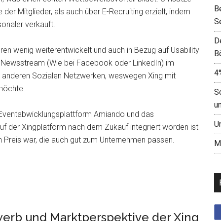
B
er Mitglieder, als auch über E-Recruiting erzielt, indem
S
naler verkauft.
D
hren wenig weiterentwickelt und auch in Bezug auf Usability
B
r Newsstream (Wie bei Facebook oder LinkedIn) im
4
bei anderen Sozialen Netzwerken, weswegen Xing mit
möchte.
S
u
e Eventabwicklungsplattform Amiando und das
U
f der Xingplatform nach dem Zukauf integriert worden ist
en Preis war, die auch gut zum Unternehmen passen.
M
erb und Marktperspektive der Xing