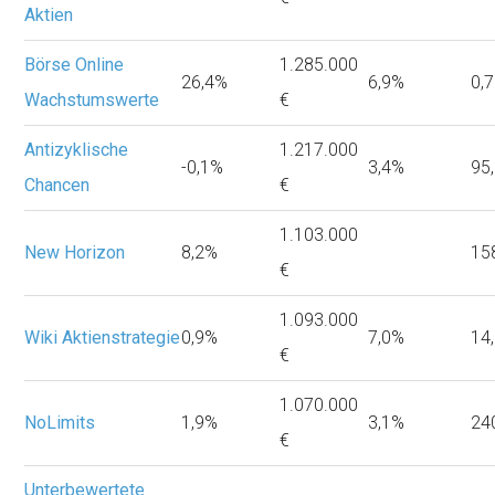
Aktien
Börse Online
1.285.000
26,4%
6,9%
0,
Wachstumswerte
€
Antizyklische
1.217.000
-0,1%
3,4%
95
Chancen
€
1.103.000
New Horizon
8,2%
15
€
1.093.000
Wiki Aktienstrategie
0,9%
7,0%
14
€
1.070.000
NoLimits
1,9%
3,1%
24
€
Unterbewertete