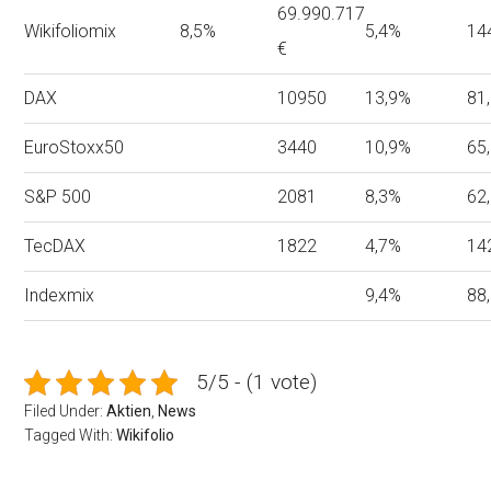
69.990.717
Wikifoliomix
8,5%
5,4%
14
€
DAX
10950
13,9%
81
EuroStoxx50
3440
10,9%
65
S&P 500
2081
8,3%
62
TecDAX
1822
4,7%
14
Indexmix
9,4%
88
5/5 - (1 vote)
Filed Under:
Aktien
,
News
Tagged With:
Wikifolio