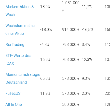
1.031.000
Marken-Aktien &
13,9%
11,7%
10
€
Wach
Wachstum mit nur
-18,0%
914.000 €
-16,5%
16
einer Aktie
Riu Trading
-4,8%
793.000 €
3,4%
11
ETF-Werte des
16,9%
703.000 €
12,3%
10
ICAX
Momentumstrategie
65,8%
578.000 €
9,3%
13
Deutschland
FuTecUS
11,9%
573.000 €
2,0%
20
All In One
500.000 €
12