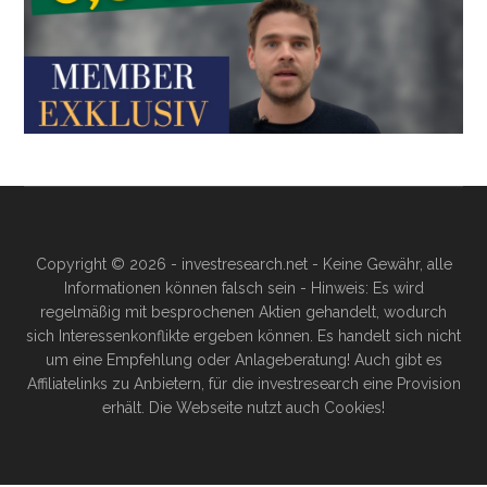
Copyright © 2026 - investresearch.net - Keine Gewähr, alle
Informationen können falsch sein - Hinweis: Es wird
regelmäßig mit besprochenen Aktien gehandelt, wodurch
sich Interessenkonflikte ergeben können. Es handelt sich nicht
um eine Empfehlung oder Anlageberatung! Auch gibt es
Affiliatelinks zu Anbietern, für die investresearch eine Provision
erhält. Die Webseite nutzt auch Cookies!