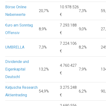
Börse Online
10.978.526
20,7%
7,3%
59
Nebenwerte
€
€uro am Sonntag
7.293.188
8,9%
9,0%
27
Offensiv
€
7.224.106
UMBRELLA
7,3%
8,2%
24
€
Dividende und
4.760.427
Eigenkapital
13,2%
7,9%
13
€
Deutschl
Katjuscha Research
3.275.248
54,9%
6,2%
90
Aktientrading
€
2.690.556