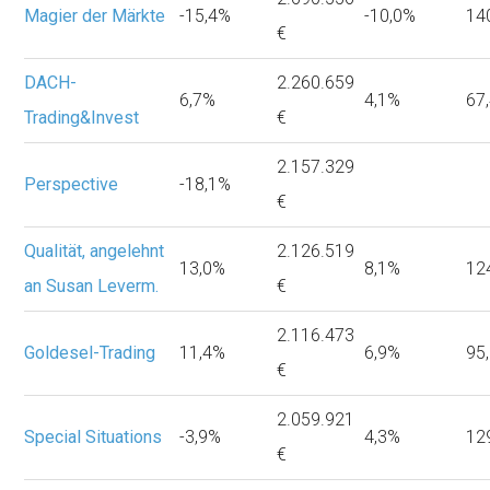
Magier der Märkte
-15,4%
-10,0%
14
€
DACH-
2.260.659
6,7%
4,1%
67
Trading&Invest
€
2.157.329
Perspective
-18,1%
€
Qualität, angelehnt
2.126.519
13,0%
8,1%
12
an Susan Leverm.
€
2.116.473
Goldesel-Trading
11,4%
6,9%
95
€
2.059.921
Special Situations
-3,9%
4,3%
12
€