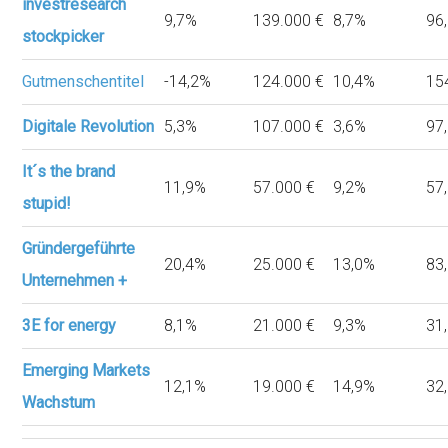
investresearch
9,7%
139.000 €
8,7%
96
stockpicker
Gutmenschentitel
-14,2%
124.000 €
10,4%
15
Digitale Revolution
5,3%
107.000 €
3,6%
97
It´s the brand
11,9%
57.000 €
9,2%
57
stupid!
Gründergeführte
20,4%
25.000 €
13,0%
83
Unternehmen +
3E for energy
8,1%
21.000 €
9,3%
31
Emerging Markets
12,1%
19.000 €
14,9%
32
Wachstum