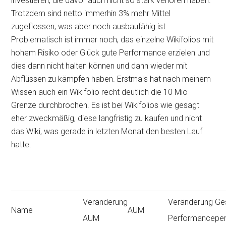
investieren, die davor auch nicht so stark verloren haben.
Trotzdem sind netto immerhin 3% mehr Mittel
zugeflossen, was aber noch ausbaufähig ist.
Problematisch ist immer noch, das einzelne Wikifolios mit
hohem Risiko oder Glück gute Performance erzielen und
dies dann nicht halten können und dann wieder mit
Abflüssen zu kämpfen haben. Erstmals hat nach meinem
Wissen auch ein Wikifolio recht deutlich die 10 Mio
Grenze durchbrochen. Es ist bei Wikifolios wie gesagt
eher zweckmäßig, diese langfristig zu kaufen und nicht
das Wiki, was gerade in letzten Monat den besten Lauf
hatte.
Veränderung
Veränderung
Ge
Name
AUM
AUM
Performance
pe