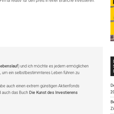
ma relativ für den preis in einer Branche investieren.
ebenslauf
) und ich möchte es jedem ermöglichen
n, um ein selbstbestimmteres Leben führen zu
De
be auch einen extrem günstigen Aktienfonds
2
d auch das Buch
Die Kunst des Investierens
B
Z