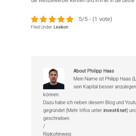
die Wettbewerber kennen und immer in die beste Fir
5/5 - (1 vote)
Filed Under:
Lexikon
About
Philipp Haas
Mein Name ist Philipp Haas (
L
sein Kapital besser anzulege
können.
Dazu habe ich neben diesem Blog und Youtu
gegründet (Mehr Infos unter
invest4.net
) un
geschrieben.
/
Risikohinweis