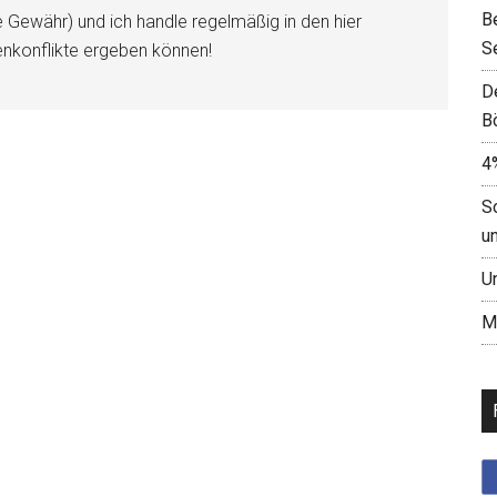
B
e Gewähr) und ich handle regelmäßig in den hier
S
enkonflikte ergeben können!
D
B
4
S
u
U
M