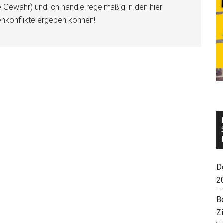
e Gewähr) und ich handle regelmäßig in den hier
enkonflikte ergeben können!
De
2
B
Z