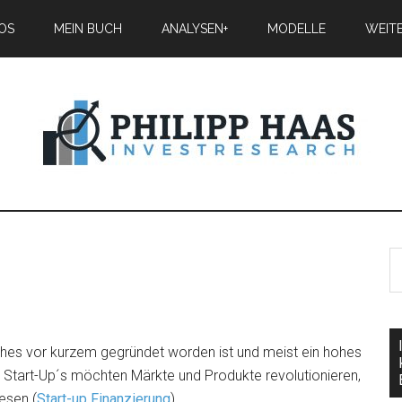
IOS
MEIN BUCH
ANALYSEN+
MODELLE
WEIT
ches vor kurzem gegründet worden ist und meist ein hohes
. Start-Up´s möchten Märkte und Produkte revolutionieren,
esen (
Start-up Finanzierung
).