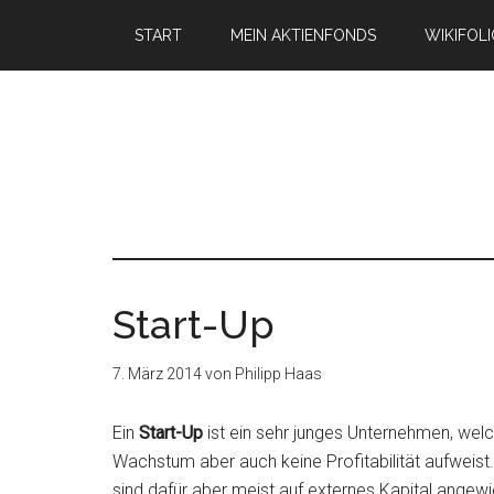
START
MEIN AKTIENFONDS
WIKIFOL
Start-Up
7. März 2014
von
Philipp Haas
Ein
Start-Up
ist ein sehr junges Unternehmen, wel
Wachstum aber auch keine Profitabilität aufweist
sind dafür aber meist auf externes Kapital angewi