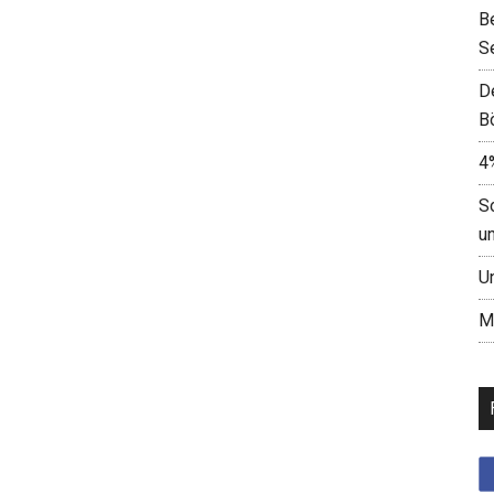
B
S
D
B
4
S
u
U
M