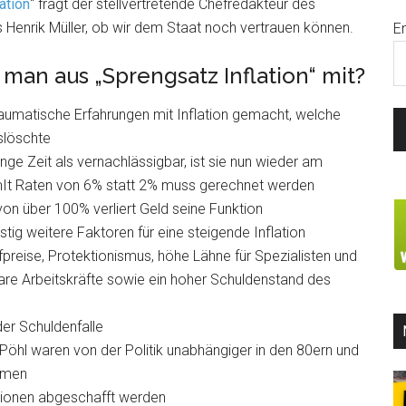
ation
“ fragt der stellvertretende Chefredakteur des
Henrik Müller, ob wir dem Staat noch vertrauen können.
E
man aus „Sprengsatz Inflation“ mit?
raumatische Erfahrungen mit Inflation gemacht, welche
löschte
lange Zeit als vernachlässigbar, ist sie nun wieder am
t Raten von 6% statt 2% muss gerechnet werden
 von über 100% verliert Geld seine Funktion
tig weitere Faktoren für eine steigende Inflation
reise, Protektionismus, höhe Lähne für Spezialisten und
re Arbeitskräfte sowie ein hoher Schuldenstand des
 der Schuldenfalle
öhl waren von der Politik unabhängiger in den 80ern und
ämmen
ntionen abgeschafft werden