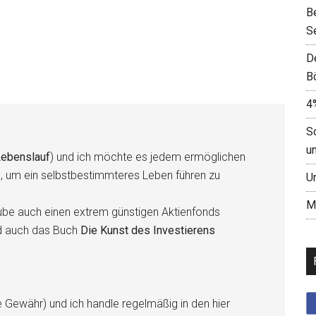
B
S
D
B
4
S
u
ebenslauf
) und ich möchte es jedem ermöglichen
n, um ein selbstbestimmteres Leben führen zu
U
M
be auch einen extrem günstigen Aktienfonds
d auch das Buch
Die Kunst des Investierens
e Gewähr) und ich handle regelmäßig in den hier