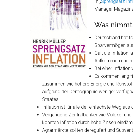
In „
Sprengsatz Infl
Manager Magazins 
Was nimmt 
Deutschland hat t
Sparvermögen aus
Galt die Inflation 
Aufkommen und mI
Bei einer Inflation
Es kommen langfris
zusammen wie höhere Energie und Rohstoffp
aufgrund der Demographie weniger verfügba
Staates
Inflation ist für alle der einfachste Weg aus
Vergangene Zentralbanker wie Volcker und P
konnten Inflation durch hohe Zinsen eind
Agrarmärkte sollten dereguliert und Subve