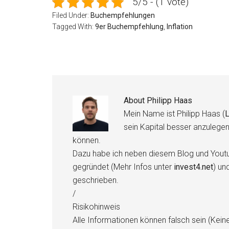
5/5 - (1 vote)
Filed Under:
Buchempfehlungen
Tagged With:
9er Buchempfehlung
,
Inflation
About
Philipp Haas
Mein Name ist Philipp Haas (
L
sein Kapital besser anzulege
können.
Dazu habe ich neben diesem Blog und Youtu
gegründet (Mehr Infos unter
invest4.net
) un
geschrieben.
/
Risikohinweis
Alle Informationen können falsch sein (Kein