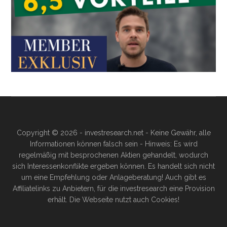
Copyright © 2026 - investresearch.net - Keine Gewähr, alle
Informationen können falsch sein - Hinweis: Es wird
regelmäßig mit besprochenen Aktien gehandelt, wodurch
sich Interessenkonflikte ergeben können. Es handelt sich nicht
um eine Empfehlung oder Anlageberatung! Auch gibt es
Affiliatelinks zu Anbietern, für die investresearch eine Provision
erhält. Die Webseite nutzt auch Cookies!