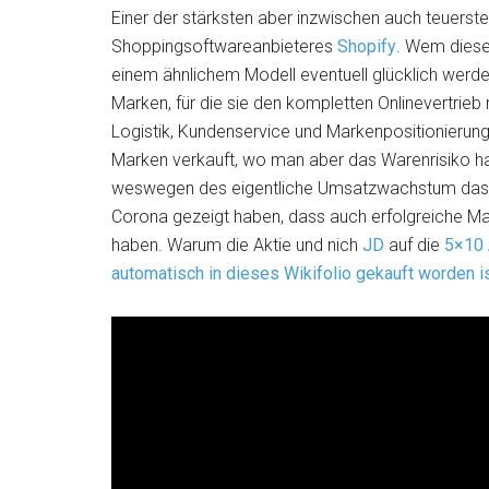
Einer der stärksten aber inzwischen auch teuerste
Shoppingsoftwareanbieteres
Shopify
. Wem diese 
einem ähnlichem Modell eventuell glücklich werde
Marken, für die sie den kompletten Onlinevertri
Logistik, Kundenservice und Markenpositionierung
Marken verkauft, wo man aber das Warenrisiko ha
weswegen des eigentliche Umsatzwachstum das e
Corona gezeigt haben, dass auch erfolgreiche Ma
haben. Warum die Aktie und nich
JD
auf die
5×10 
automatisch in dieses Wikifolio gekauft worden i