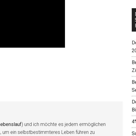
De
2
B
Z
B
S
D
B
4
ebenslauf
) und ich möchte es jedem ermöglichen
n, um ein selbstbestimmteres Leben führen zu
S