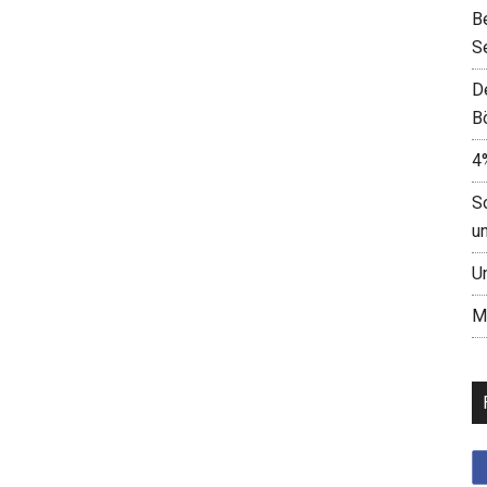
B
S
D
B
4
S
u
U
M