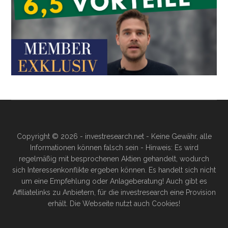
Copyright © 2026 - investresearch.net - Keine Gewähr, alle
Informationen können falsch sein - Hinweis: Es wird
regelmäßig mit besprochenen Aktien gehandelt, wodurch
sich Interessenkonflikte ergeben können. Es handelt sich nicht
um eine Empfehlung oder Anlageberatung! Auch gibt es
Affiliatelinks zu Anbietern, für die investresearch eine Provision
erhält. Die Webseite nutzt auch Cookies!