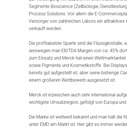
Segmente Bioscience (Zellbiologie, Dienstleistun
Process Solutions. Vor allem die E-Commerceplatt
Versorger von zahlreichen Labors ein attraktive
verkauft werden.
Die profitabelste Sparte sind die Flüssigkristalle,
weswegen man EBITDA Margen von ca. 45% dort er
zum Einsatz und Merck hat einen Weltmarktanteil
sowie Pigmente und Kosmetikstoffe. Bei Displays
bereits gut aufgestellt ist, aber seine bisherige Ca
einem größeren Wettbewerb ausgesetzt ist.
Merck ist inzwischen auch sehr international aufge
wichtigste Umsatzregion, gefolgt von Europa un
Die Marke ist weltweit bekannt und man hält di
unter EMD am Markt ist. Hier gibt es immer wiede