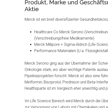
Produkt, Marke und Geschäfts
Aktie
Merck ist ein breit diversifizierter Gesundheitskonz
Healthcare Co Merck Serono (Verschreibun
(Verschreibungsfreie Medikamente)
Merck Millipore + Sigma-Aldrich (Life-Scien
Performance Materialien (U.a. Flüssigkristall
Merck Serono ging aus der Übernahme der Schwei
Onkologie stark, wo aber wichtige Patente ausl
Pipelineprojekten forscht. Merck ist also eine fü
Metformin, Bisoprolol, Prednison und Beta-Interf
Healthsparte ist im Vergleich eher unwichtig und
Im Life Science Bereich wird Merck durch die Ü
zur Versorgung von Labors mit Chemikalien und and