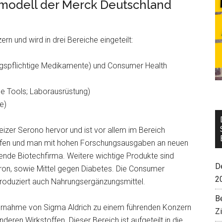
modell der Merck Deutschland
ern und wird in drei Bereiche eingeteilt:
gspflichtige Medikamente) und Consumer Health
ce Tools; Laborausrüstung)
e)
zer Serono hervor und ist vor allem im Bereich
aufen und man mit hohen Forschungsausgaben an neuen
hrende Biotechfirma. Weitere wichtige Produkte sind
De
eron, sowie Mittel gegen Diabetes. Die Consumer
2
 produziert auch Nahrungsergänzungsmittel.
B
bernahme von Sigma Aldrich zu einem führenden Konzern
Z
eren Wirkstoffen. Dieser Bereich ist aufgeteilt in die