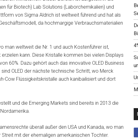
B
gen für Biotech) Lab Solutions (Laborchemikalien) und
S
form von Sigma Aldrich ist weltweit führend und hat als
s Geschäftsmodell, da hochmargige Verbrauchsmaterialien
D
B
4
 wo man weltweit die Nr. 1 und auch Kostenführer ist,
zielen kann. Diese Kristalle kommen bei vielen Displays
S
 von 60%. Dazu gehört auch das innovative OLED Business
u
 sind OLED der nächste technische Schritt, wo Merck
U
sh-Cow Flüssigkeitskristalle auch kanibailisiert und dort
M
stellt und die Emerging Markets sind bereits in 2013 die
d Nordamerika.
e Namensrechte überall außer den USA und Kanada, wo man
r Streit mit der ehemaligen amerkanischen Tochter.