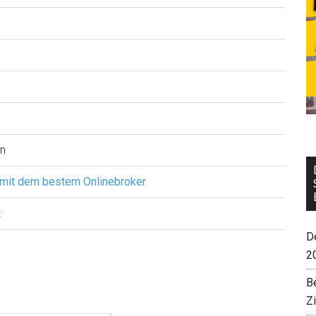
n
 mit dem bestem Onlinebroker
t
De
2
B
Z