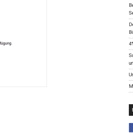
B
S
D
B
4
S
u
U
M