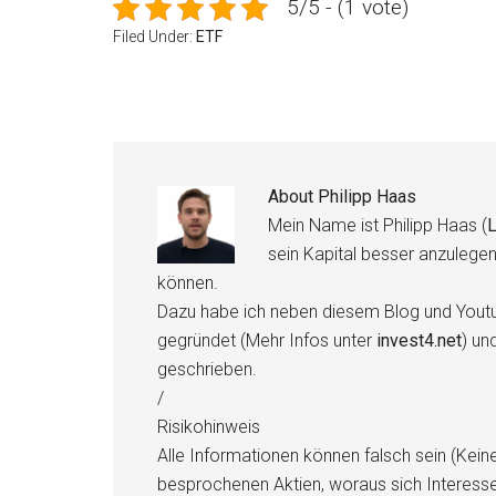
5/5 - (1 vote)
Filed Under:
ETF
About
Philipp Haas
Mein Name ist Philipp Haas (
L
sein Kapital besser anzulege
können.
Dazu habe ich neben diesem Blog und Youtu
gegründet (Mehr Infos unter
invest4.net
) un
geschrieben.
/
Risikohinweis
Alle Informationen können falsch sein (Kein
besprochenen Aktien, woraus sich Interess