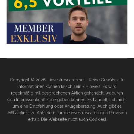
Copyright © 2026 - investresearch.net - Keine Gewähr, alle
Informationen können falsch sein - Hinweis: Es wird
regelmäßig mit besprochenen Aktien gehandelt, wodurch
sich Interessenkonflikte ergeben können. Es handelt sich nicht
um eine Empfehlung oder Anlageberatung! Auch gibt es
Affiliatelinks zu Anbietern, für die investresearch eine Provision
erhält. Die Webseite nutzt auch Cookies!