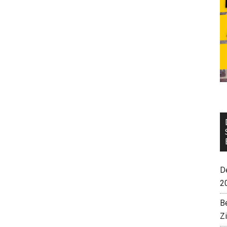
De
2
B
Z