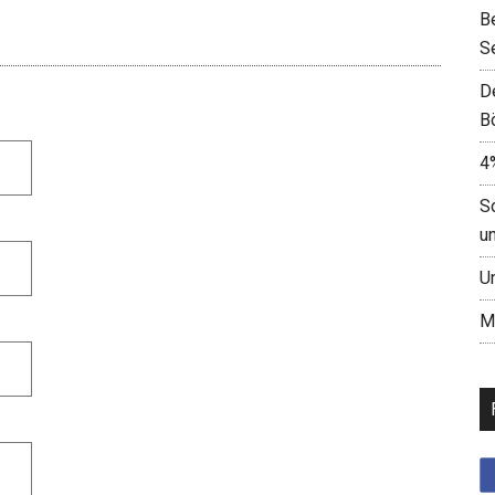
B
S
D
B
4
S
u
U
M