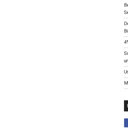
B
S
D
B
4
S
u
U
M