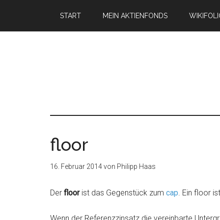
START
MEIN AKTIENFONDS
WIKIFOL
floor
16. Februar 2014
von
Philipp Haas
Der
floor
ist das Gegenstück zum
cap
. Ein floor 
Wenn der Referenzzinsatz die vereinbarte Unterg