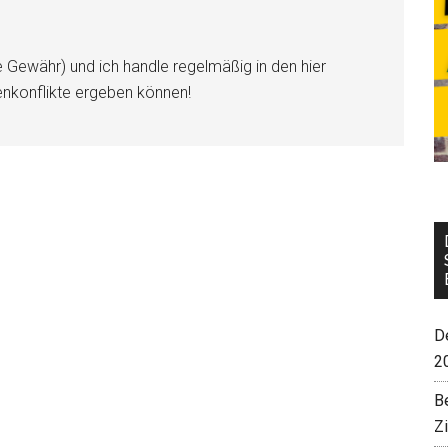
e Gewähr) und ich handle regelmäßig in den hier
enkonflikte ergeben können!
De
2
B
Z